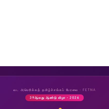
வட அமெரிக்கத் தமிழ்ச்சங்கப் பேரவை · FETNA
39ஆவது ஆண்டு விழா · 2026