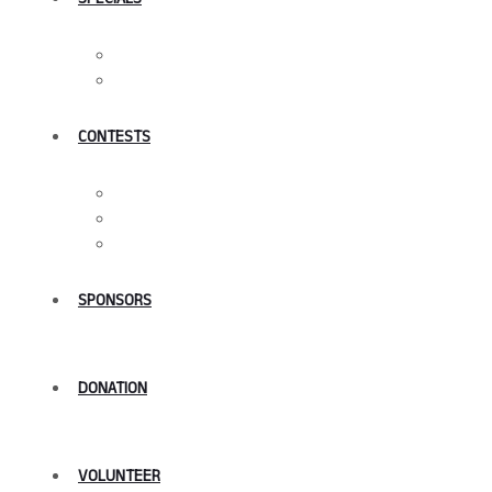
FiTEN
FeIFF
CONTESTS
Vaagaisoodi
Kural Theni
Tamil Theni
SPONSORS
DONATION
VOLUNTEER