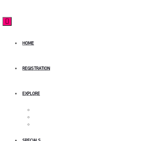
FeTNA Convention
HOME
REGISTRATION
EXPLORE
Programs
Hotels
Tourism around NJ
SPECIALS