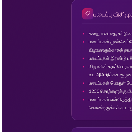
📋
படைப்பு விதிம
கதை, கவிதை, கட்டுரை
படைப்புகள் முன்னெப
விழாமலருக்காகத் தயா
படைப்புகள் இரண்டு பக
விழாவின் கருப்பொருள
வட அமெரிக்கச் சூழலை
படைப்புகள் பொருள் பொ
1250 சொற்களுக்கு மிகா
படைப்புகள் எவ்விதத
கொண்டிருக்கக் கூடாத