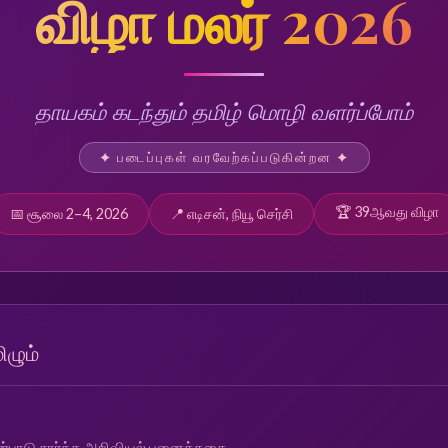
விழா மலர் 2026
தாயகம் கடந்தும் தமிழ் மொழி வளர்ப்போம்
✦ படைப்புகள் வரவேற்கப்படுகின்றன ✦
🏆 39ஆவது விழா
📅 சூலை 2–4, 2026
📍 எடிசன், நியூ செர்சி
ிழும்
 பண்பாடு சார்ந்த அறிவியல் புனைக்கதை