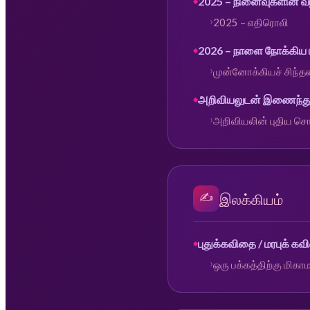
2025 – நினைவுகளின் வ
2025 – எதிரொலி
2026 – நாளை நோக்கிய
முன்னோக்கியச் சிந்
அறிவியலுடன் இணைந்து 
அறிவியலின் புதிய சொ
✍️
இலக்கியம்
புதுக்கவிதை / மரபுக் க
ஒரு பக்கத்திற்கு மிகாம